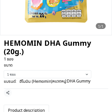
1/1
HEMOMIN DHA Gummy
(20g.)
1 ซอง
ขนาด
1 ซอง
หมวดหมู่:
DHA Gummy
แบรนด์:
ฮีโมมิน (Hemomin)
แชร์
Product description