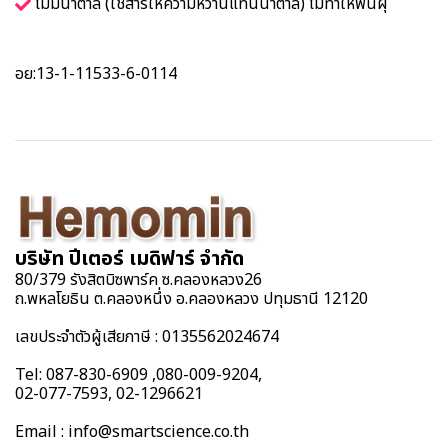
ไม่มีน้ำตาล (ใช้สารให้ความหวานแทนน้ำตาล) ไม่ทำให้ฟันผุ
อย:13-1-11533-6-0114
บริษัท ปีเตอร์ เมดิฟาร์ จำกัด
80/379 รังสิตบิซพาร์ค ซ.คลองหลวง26
ถ.พหลโยธิน ต.คลองหนึ่ง อ.คลองหลวง ปทุมธานี 12120
เลขประจำตัวผู้เสียภาษี : 0135562024674
Tel: 087-830-6909 ,080-009-9204,
02-077-7593, 02-1296621
Email : info@smartscience.co.th